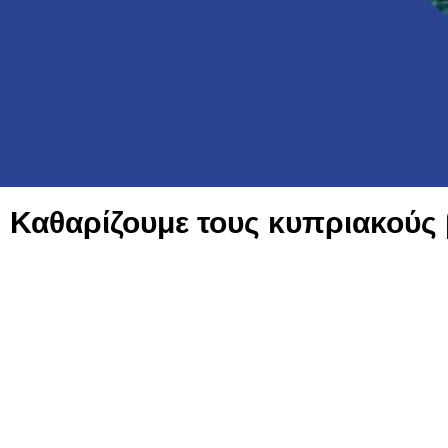
Καθαρίζουμε τους κυπριακούς 
Το Dixan και η Henkel στο πλαίσιο της εταιρικής κοι
και την εκστρατεία προβολής αυτής της εκπληκτικής εν